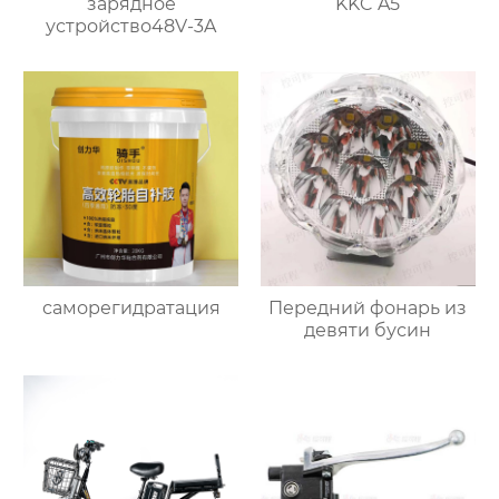
зарядное
KKC A5
устройство48V-3A
саморегидратация
Передний фонарь из
девяти бусин