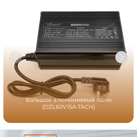
Большой алюминиевый ящик
(DZL60V15A-TACH)