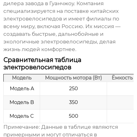
дилера завода в Гуанчжоу. Компания
специализируется на поставке китайских
электровелосипедов
и имеет филиалы по
всему миру, включая Россию. Их миссия —
создавать быстрые, дальнобойные и
экологичные
электровелосипеды
, делая
жизнь людей комфортнее.
Сравнительная таблица
электровелосипедов
Модель
Мощность мотора (Вт)
Ёмкость б
Модель A
250
Модель B
350
Модель C
500
Примечание: Данные в таблице являются
примерными и могут отличаться в