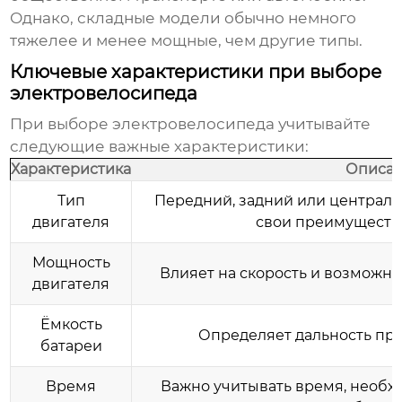
Однако, складные модели обычно немного
тяжелее и менее мощные, чем другие типы.
Ключевые характеристики при выборе
электровелосипеда
При выборе
электровелосипеда
учитывайте
следующие важные характеристики:
Характеристика
Описа
Тип
Передний, задний или централь
двигателя
свои преимущества
Мощность
Влияет на скорость и возможно
двигателя
Ёмкость
Определяет дальность про
батареи
Время
Важно учитывать время, необх